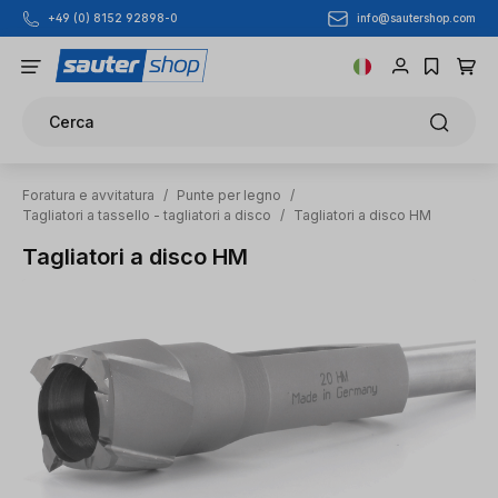
info@sautershop.com
+49 (0) 8152 92898-0
Passa al contenuto principale
Cerca
Foratura e avvitatura
/
Punte per legno
/
Tagliatori a tassello - tagliatori a disco
/
Tagliatori a disco HM
Tagliatori a disco HM