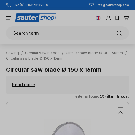
info@sautershop.com
+49 (0) 8152 92898-0
Skip to main content
Search term
Sawing
/
Circular saw blades
/
Circular saw blade Ø130-160mm
/
Circular saw blade Ø 150 x 16mm
Circular saw blade Ø 150 x 16mm
Read more
Filter & sort
4 items found
4 items found