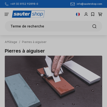
info@sautershop.com
+49 (0) 8152 92898-0
Passer au contenu principal
Terme de recherche
Affûtage
/
Pierres à aiguiser
Pierres à aiguiser