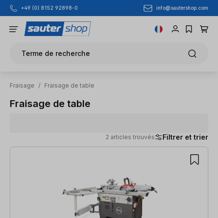
info@sautershop.com
+49 (0) 8152 92898-0
Passer au contenu principal
Terme de recherche
Fraisage
/
Fraisage de table
Fraisage de table
Filtrer et trier
2 articles trouvés
2 articles trouvés