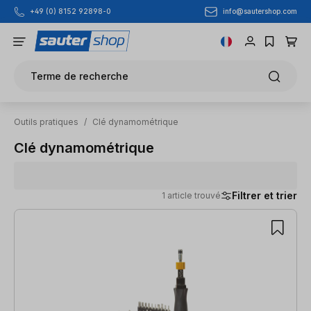
info@sautershop.com
+49 (0) 8152 92898-0
Passer au contenu principal
Terme de recherche
Outils pratiques
/
Clé dynamométrique
Clé dynamométrique
Filtrer et trier
1 article trouvé
1 article trouvé