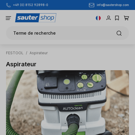
info@sautershop.com
+49 (0) 8152 92898-0
Passer au contenu principal
Terme de recherche
FESTOOL
/
Aspirateur
Aspirateur