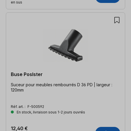
en sus
Buse Poslster
Suceur pour meubles rembourrés D 36 PD | largeur :
120mm
Réf. art. :
F-500592
En stock, livraison sous 1-2 jours ouvrés
12,40 €