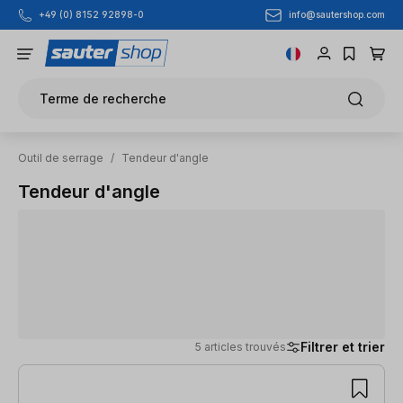
info@sautershop.com
+49 (0) 8152 92898-0
Passer au contenu principal
Terme de recherche
Outil de serrage
/
Tendeur d'angle
Tendeur d'angle
Filtrer et trier
5 articles trouvés
5 articles trouvés