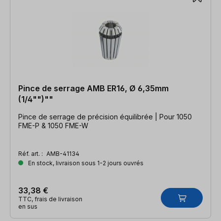
Pince de serrage AMB ER16, Ø 6,35mm
(1/4"")""
Pince de serrage de précision équilibrée | Pour 1050
FME-P & 1050 FME-W
Réf. art. :
AMB-41134
En stock, livraison sous 1-2 jours ouvrés
33,38 €
TTC, frais de livraison
en sus