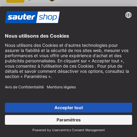
Contact
Conseil spécialisé
+49 (0) 8152 92898-80
info@sautershop.com
Hotline de service
+49 (0) 8152 92898-81
info@sautershop.com
Accueil téléphonique du lundi au vendredi
08:30 - 12:30 & 14:00 - 16:30
Adresse
Magasin / Boutique