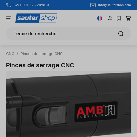
info@sautershop.com
+49 (0) 8152 92898-0
Passer au contenu principal
Terme de recherche
CNC
/
Pinces de serrage CNC
Pinces de serrage CNC