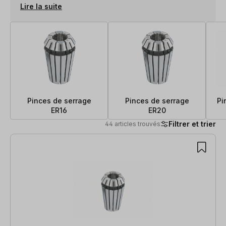
Lire la suite
Pinces de serrage
Pinces de serrage
Pi
ER16
ER20
Filtrer et trier
44 articles trouvés
44 articles trouvés