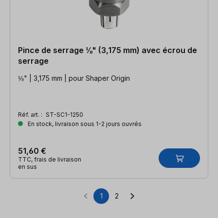
Pince de serrage ⅛" (3,175 mm) avec écrou de
serrage
⅛" | 3,175 mm | pour Shaper Origin
Réf. art. :
ST-SC1-1250
En stock, livraison sous 1-2 jours ouvrés
51,60 €
TTC, frais de livraison
en sus
1
2
Page
Page