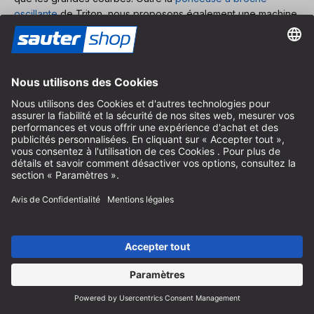
oscillante
de Triton, nous proposons également une machine
combinée
(ponceuse à broche oscillante et à bande
) du
même fabricant, dont l'unité de ponçage à bande est
particulièrement adaptée au ponçage stationnaire des bords
de pièces. Les menuiseries utilisent différentes ponceuses
stationnaires, mais leur achat n'est presque jamais envisagé
en raison de leur taille, de leur coût d'achat et de leur coût
d'exploitation.
Comment poncer correctement le
bois ?
La procédure de base du ponçage est indépendante du fait
que l'on travaille manuellement ou avec une ponceuse
quelconque. Le matériau que vous souhaitez poncer ne joue
également qu'un rôle secondaire (nous y reviendrons plus
loin).
Pour le ponçage du bois, il est essentiel de choisir le bon