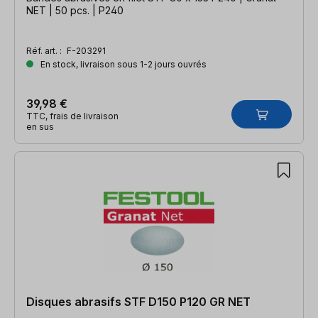
NET | 50 pcs. | P240
Réf. art. :
F-203291
En stock, livraison sous 1-2 jours ouvrés
39,98 €
TTC, frais de livraison
en sus
Disques abrasifs STF D150 P120 GR NET