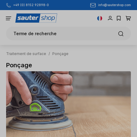
info@sautershop.com
+49 (0) 8152 92898-0
Passer au contenu principal
Terme de recherche
Traitement de surface
/
Ponçage
Ponçage