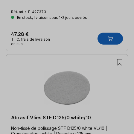
Réf. art. :
F-497373
En stock, livraison sous 1-2 jours ouvrés
47,28 €
TTC, frais de livraison
en sus
Abrasif Vlies STF D125/0 white/10
Non-tissé de polissage STF D125/0 white VL/10 |
Granulométrie : white | Diamètre : 125 mm