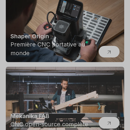
Shaper Origin
Première CNC portative au
monde
Mekanika FAB
CNC open-source complète