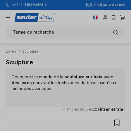
info@sautershop.com
+49 (0) 8152 92898-0
Passer au contenu principal
Terme de recherche
Livres
/
Sculpture
Sculpture
Découvrez le monde de la
sculpture sur bois
avec
des livres
couvrant les techniques de base jusqu'aux
méthodes avancées.
Filtrer et trier
4 articles trouvés
4 articles trouvés