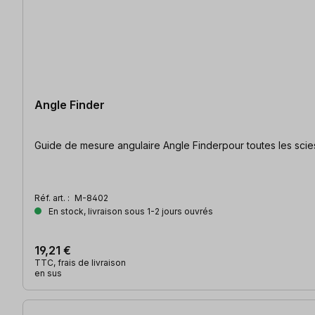
Angle Finder
Guide de mesure angulaire Angle Finderpour toutes les scies
Réf. art. :
M-8402
En stock, livraison sous 1-2 jours ouvrés
19,21 €
TTC, frais de livraison
en sus