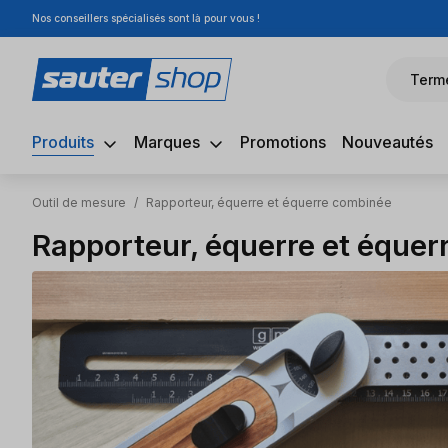
Nos conseillers spécialisés sont là pour vous !
sser au contenu principal
Passer à la recherche
Passer à la navigation principale
Term
Produits
Marques
Promotions
Nouveautés
Outil de mesure
/
Rapporteur, équerre et équerre combinée
Rapporteur, équerre et éque