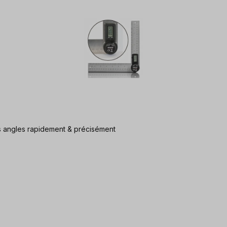
m (2x 200 mm) mesure tous les angles rapidement & précisément