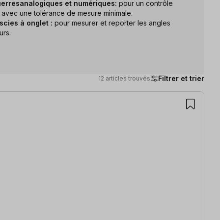
erres
analogiques et numériques
:
pour un contrôle
t avec une tolérance de mesure minimale.
cies à onglet :
pour mesurer et reporter les angles
urs.
Filtrer et trier
12 articles trouvés