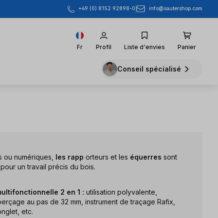
info@sautershop.com
+49 (0) 8152 92898-0
Fr
Profil
Liste d'envies
Panier
Conseil spécialisé
es ou numériques,
les rapp
orteurs et les
équerres
sont
pour un travail précis du bois.
ultifonctionnelle 2 en 1 :
utilisation polyvalente,
erçage au pas de 32 mm, instrument de traçage Rafix,
nglet, etc.