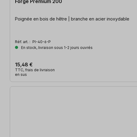
Forge Premium 200
Poignée en bois de hêtre | branche en acier inoxydable
Réf. art. :
PI-40-6-P
En stock, livraison sous 1-2 jours ouvrés
15,48 €
TTC, frais de livraison
en sus