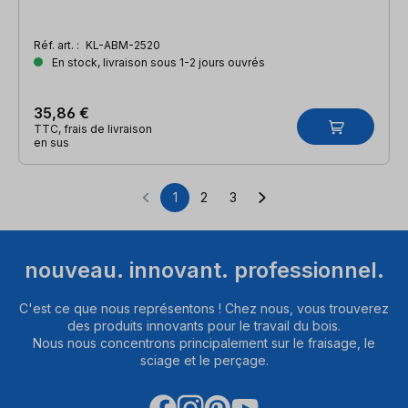
Réf. art. :
KL-ABM-2520
En stock, livraison sous 1-2 jours ouvrés
35,86 €
TTC, frais de livraison
en sus
1
2
3
Page
Page
Page
nouveau. innovant. professionnel.
C'est ce que nous représentons ! Chez nous, vous trouverez
des produits innovants pour le travail du bois.
Nous nous concentrons principalement sur le fraisage, le
sciage et le perçage.