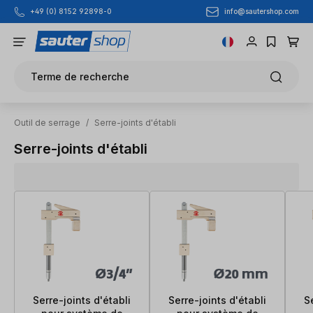
info@sautershop.com
+49 (0) 8152 92898-0
Passer au contenu principal
Terme de recherche
Outil de serrage
/
Serre-joints d'établi
Serre-joints d'établi
Serre-joints d'établi
Serre-joints d'établi
S