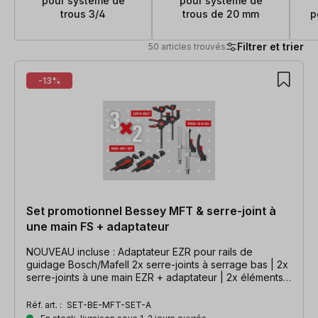
pour système de
pour système de
trous 3/4
trous de 20 mm
p
Filtrer et trier
50 articles trouvés
50 articles trouvés
-13%
Set promotionnel Bessey MFT & serre-joint à
une main FS + adaptateur
NOUVEAU incluse : Adaptateur EZR pour rails de
guidage Bosch/Mafell 2x serre-joints à serrage bas | 2x
serre-joints à une main EZR + adaptateur | 2x éléments
de serrage pour MFT
Réf. art. :
SET-BE-MFT-SET-A