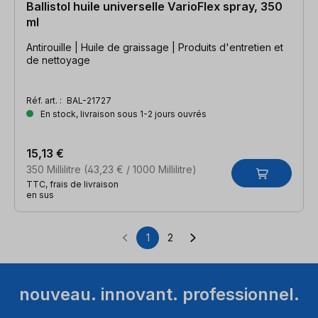
Ballistol huile universelle VarioFlex spray, 350
ml
Antirouille | Huile de graissage | Produits d'entretien et
de nettoyage
Réf. art. :
BAL-21727
En stock, livraison sous 1-2 jours ouvrés
15,13 €
350 Millilitre
(43,23 € / 1000 Millilitre)
TTC, frais de livraison
en sus
1
2
Page
Page
nouveau. innovant. professionnel.