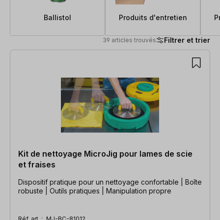
Ballistol
Produits d'entretien
P
Filtrer et trier
39 articles trouvés
39 articles trouvés
Kit de nettoyage MicroJig pour lames de scie
et fraises
Dispositif pratique pour un nettoyage confortable | Boîte
robuste | Outils pratiques | Manipulation propre
Réf. art. :
MJ-BC-81012