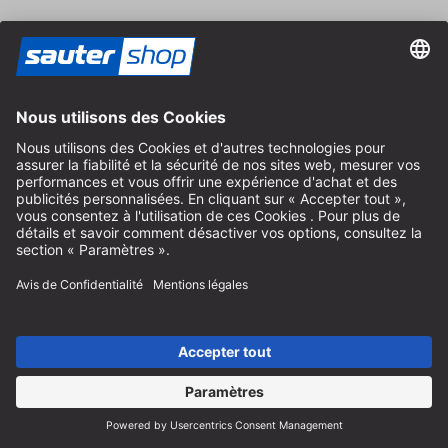
Contact
Conseil spécialisé
+49 (0) 8152 92898-80
info@sautershop.com
Hotline de service
+49 (0) 8152 92898-81
info@sautershop.com
Accueil téléphonique du lundi au vendredi
08:30 - 12:30 & 14:00 - 16:30
Adresse
Magasin / Boutique
Arzbergerstraße 4