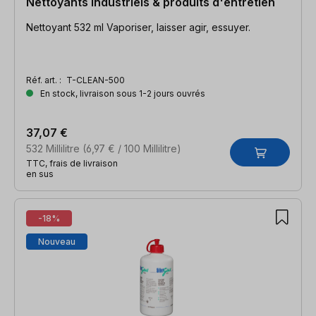
Nettoyants industriels & produits d'entretien
Nettoyant 532 ml Vaporiser, laisser agir, essuyer.
Réf. art. :
T-CLEAN-500
En stock, livraison sous 1-2 jours ouvrés
37,07 €
532 Millilitre
(6,97 € / 100 Millilitre)
TTC, frais de livraison
en sus
-18%
Nouveau