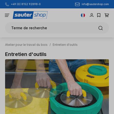
info@sautershop.com
+49 (0) 8152 92898-0
Passer au contenu principal
Terme de recherche
Atelier pour le travail du bois
/
Entretien d'outils
Entretien d'outils