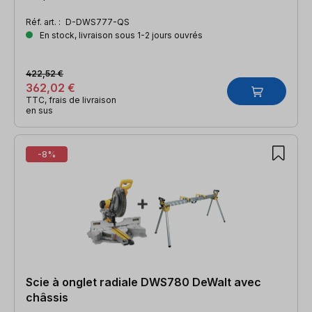
Réf. art. :
D-DWS777-QS
En stock, livraison sous 1-2 jours ouvrés
422,52 €
362,02 €
TTC, frais de livraison
en sus
-8%
Scie à onglet radiale DWS780 DeWalt avec
châssis