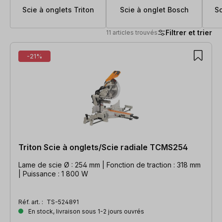
Scie à onglets Triton
Scie à onglet Bosch
Sc
Filtrer et trier
11 articles trouvés
11 articles trouvés
-21%
Triton Scie à onglets/Scie radiale TCMS254
Lame de scie Ø : 254 mm | Fonction de traction : 318 mm
| Puissance : 1 800 W
Réf. art. :
TS-524891
En stock, livraison sous 1-2 jours ouvrés