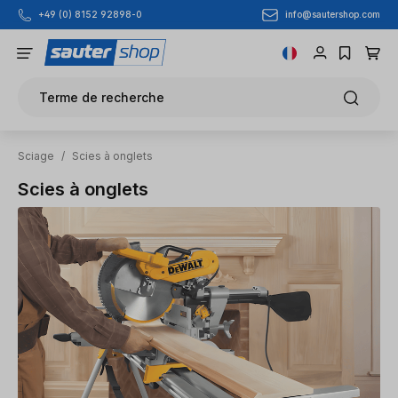
info@sautershop.com
+49 (0) 8152 92898-0
Passer au contenu principal
Terme de recherche
Sciage
/
Scies à onglets
Scies à onglets