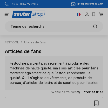
info@sautershop.com
+49 (0) 8152 92898-0
Passer au contenu principal
Terme de recherche
FESTOOL
/
Articles de fans
Articles de fans
Festool ne parvient pas seulement à produire des
machines de haute qualité, mais ses
articles pour fans
montrent également ce que Festool représente. La
qualité. Qu'il s'agisse de vêtements, de produits de
bureau, d'articles de loisirs et de sport ou pour l'atelier.
Filtrer et trier
24 articles trouvés
24 articles trouvés