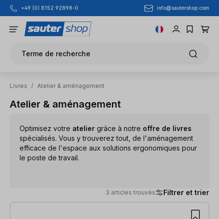
info@sautershop.com
+49 (0) 8152 92898-0
Passer au contenu principal
Terme de recherche
Livres
/
Atelier & aménagement
Atelier & aménagement
Optimisez votre
atelier
grâce à notre
offre de livres
spécialisés. Vous y trouverez tout, de l'aménagement
efficace de l'espace aux solutions ergonomiques pour
le poste de travail.
Filtrer et trier
3 articles trouvés
3 articles trouvés