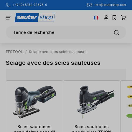
info@sautershop.com
+49 (0) 8152 92898-0
Passer au contenu principal
Terme de recherche
FESTOOL
/
Sciage avec des scies sauteuses
Sciage avec des scies sauteuses
Scies sauteuses
Scies sauteuses