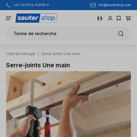
info@sautershop.com
+49 (0) 8152 92898-0
Passer au contenu principal
Terme de recherche
Outil de serrage
/
Serre-joints Une main
Serre-joints Une main