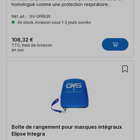
homologué comme une protection respiratoire
combinée selon la norme EN 140 Cet article ne peut être
ni échangé, ni repris pour des raisons d'hygiène !
Réf. art. :
GV-SPR535
En stock, livraison sous 1-2 jours ouvrés
108,32 €
TTC, frais de livraison
en sus
Boîte de rangement pour masques intégraux
Elipse Integra