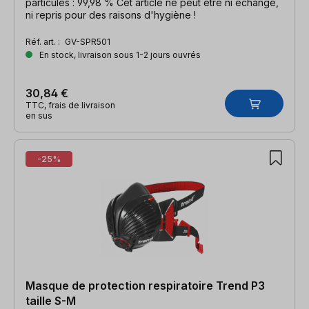
particules : 99,98 % Cet article ne peut être ni échangé,
ni repris pour des raisons d'hygiène !
Réf. art. :
GV-SPR501
En stock, livraison sous 1-2 jours ouvrés
30,84 €
TTC, frais de livraison
en sus
-25%
Masque de protection respiratoire Trend P3
taille S-M