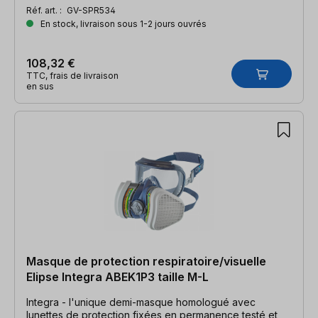
échangé, ni repris pour des raisons d'hygiène !
Réf. art. :
GV-SPR534
En stock, livraison sous 1-2 jours ouvrés
108,32 €
TTC, frais de livraison
en sus
Masque de protection respiratoire/visuelle
Elipse Integra ABEK1P3 taille M-L
Integra - l'unique demi-masque homologué avec
lunettes de protection fixées en permanence testé et