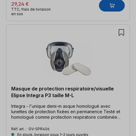
29,24 €
TTC, frais de livraison
en sus
Masque de protection respiratoire/visuelle
Elipse Integra P3 taille M-L
Integra - l'unique demi-m asque homologué avec
lunettes de protection fixées en permanence Testé et
homologué comme protection respiratoire combinée
selon la norme EN 140 Cet article ne peut être ni
échangé, ni repris pour des raisons d'hygiène !
Réf. art. :
GV-SPR406
En stock, livraison sous 1-2 jours ouvrés