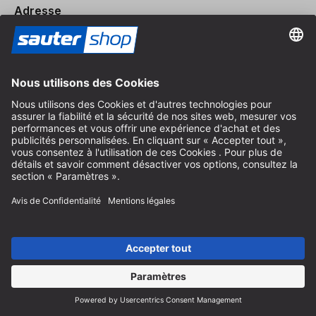
Adresse
Magasin / Boutique
Arzbergerstraße 4
82211 Herrsching
Allemagne
Itinéraire
Heures d'ouverture sur place
Du lundi au vendredi
8:30 - 12:30 & 14:00 - 16:30
Aide
Instructions recyclage des batteries
Informations sur l'emballage
Frais de livraison et d'expédition