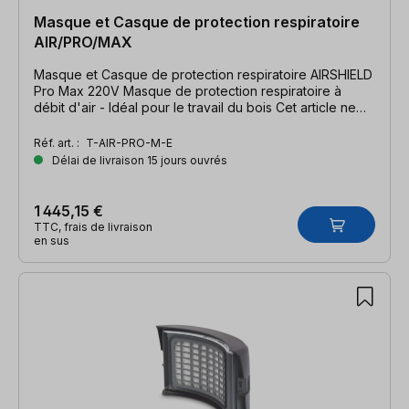
Masque et Casque de protection respiratoire
AIR/PRO/MAX
Masque et Casque de protection respiratoire AIRSHIELD
Pro Max 220V Masque de protection respiratoire à
débit d'air - Idéal pour le travail du bois Cet article ne
peut être ni échangé, ni repris pour des raisons
d'hygiène !
Réf. art. :
T-AIR-PRO-M-E
Délai de livraison 15 jours ouvrés
1 445,15 €
TTC, frais de livraison
en sus