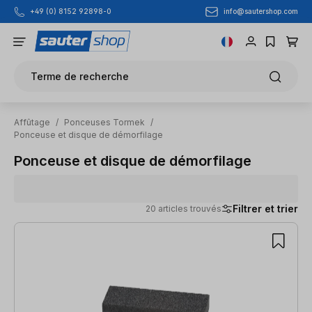
info@sautershop.com
+49 (0) 8152 92898-0
Passer au contenu principal
Terme de recherche
Affûtage
/
Ponceuses Tormek
/
Ponceuse et disque de démorfilage
Ponceuse et disque de démorfilage
Filtrer et trier
20 articles trouvés
20 articles trouvés