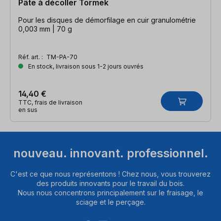
Pâte à décoller Tormek
Pour les disques de démorfilage en cuir granulométrie
0,003 mm | 70 g
Réf. art. :
TM-PA-70
En stock, livraison sous 1-2 jours ouvrés
14,40 €
TTC, frais de livraison
en sus
nouveau. innovant. professionnel.
C'est ce que nous représentons ! Chez nous, vous trouverez
des produits innovants pour le travail du bois.
Nous nous concentrons principalement sur le fraisage, le
sciage et le perçage.