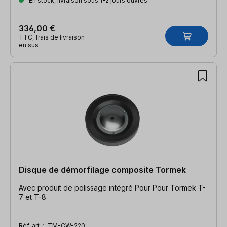
En stock, livraison sous 1-2 jours ouvrés
336,00 €
TTC, frais de livraison
en sus
Disque de démorfilage composite Tormek
Avec produit de polissage intégré Pour Pour Tormek T-
7 et T-8
Réf. art. :
TM-CW-220