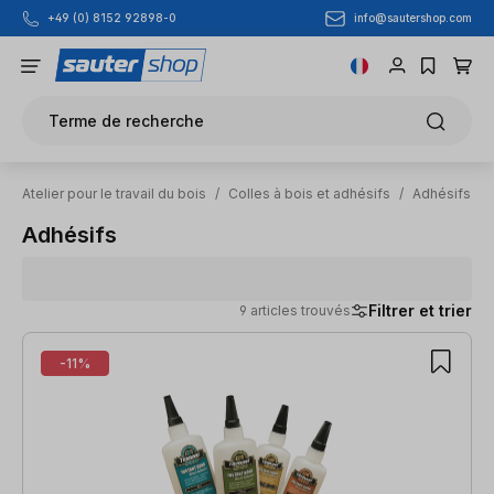
info@sautershop.com
+49 (0) 8152 92898-0
Passer au contenu principal
Terme de recherche
Atelier pour le travail du bois
/
Colles à bois et adhésifs
/
Adhésifs
Adhésifs
Filtrer et trier
9 articles trouvés
9 articles trouvés
-11%