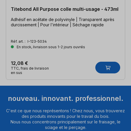
Titebond All Purpose colle multi-usage - 473ml
Adhésif en acétate de polyvinyle | Transparent après
durcissement | Pour l'intérieur | Séchage rapide
Réf. art. :
I-123-5034
En stock, livraison sous 1-2 jours ouvrés
12,08 €
TTC, frais de livraison
en sus
nouveau. innovant. professionnel.
C'est ce que nous représentons ! Chez nous, vous trouverez
des produits innovants pour le travail du bois.
Nous nous concentrons principalement sur le fraisage, le
sciage et le perçage.