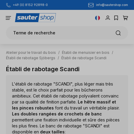
info@sautershop.com
+49 (0) 8152 92898-0
Passer au contenu principal
Terme de recherche
Atelier pour le travail du bois
/
Établi de menuisier en bois
/
Établi de rabotage Sjöbergs
/
Établi de rabotage Scandi
Établi de rabotage Scandi
L'établi de rabotage "SCANDI", plus léger mais très
stable, est le choix parfait pour les bûcherons
ambitieux. Cet établi de rabotage polyvalent convainc
par sa qualité de finition parfaite.
Le hêtre massif et
les pinces robustes
font du travail un véritable plaisir.
Les doubles rangées de crochets de banc
permettent une fixation individuelle et sûre des pièces
les plus fines. Le banc de rabotage "SCANDI" est
disponible en
deux tailles
: