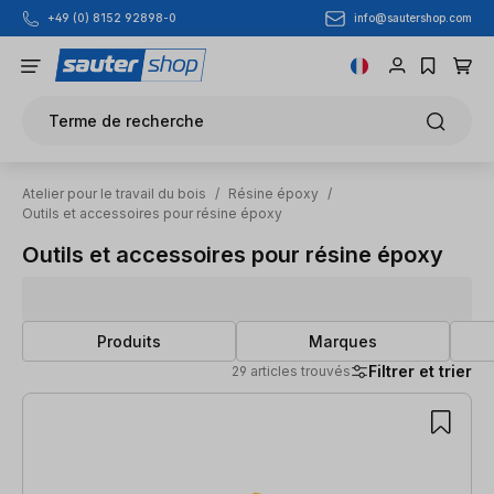
info@sautershop.com
+49 (0) 8152 92898-0
Passer au contenu principal
Terme de recherche
Atelier pour le travail du bois
/
Résine époxy
/
Outils et accessoires pour résine époxy
Outils et accessoires pour résine époxy
Produits
Marques
Filtrer et trier
29 articles trouvés
29 articles trouvés