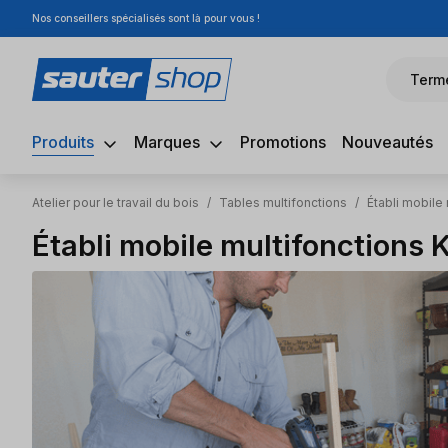
Nos conseillers spécialisés sont là pour vous !
sser au contenu principal
Passer à la recherche
Passer à la navigation principale
Term
Produits
Marques
Promotions
Nouveautés
Atelier pour le travail du bois
/
Tables multifonctions
/
Établi mobile
Établi mobile multifonctions