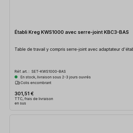
Établi Kreg KWS1000 avec serre-joint KBC3-BAS
Table de travail y compris serre-joint avec adaptateur d'éta
Réf. art. :
SET-KWS1000-BAS
En stock, livraison sous 2-3 jours ouvrés
Colis encombrant
301,51 €
TTC, frais de livraison
en sus