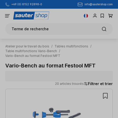
info@sautershop.com
+49 (0) 8152 92898-0
Passer au contenu principal
Terme de recherche
Atelier pour le travail du bois
/
Tables multifonctions
/
Table multifonctions Vario-Bench
/
Vario-Bench au format Festool MFT
Vario-Bench au format Festool MFT
Filtrer et trier
20 articles trouvés
20 articles trouvés