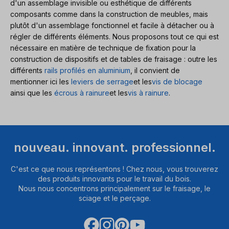
d'un assemblage invisible ou esthétique de différents
composants comme dans la construction de meubles, mais
plutôt d'un assemblage fonctionnel et facile à détacher ou à
régler de différents éléments. Nous proposons tout ce qui est
nécessaire en matière de technique de fixation pour la
construction de dispositifs et de tables de fraisage : outre les
différents
rails profilés en aluminium
, il convient de
mentionner ici les
leviers de serrage
et les
vis de blocage
ainsi que les
écrous à rainure
et les
vis à rainure
.
nouveau. innovant. professionnel.
C'est ce que nous représentons ! Chez nous, vous trouverez
des produits innovants pour le travail du bois.
Nous nous concentrons principalement sur le fraisage, le
sciage et le perçage.