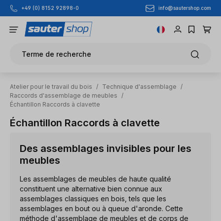
info@sautershop.com
+49 (0) 8152 92898-0
Passer au contenu principal
Terme de recherche
Atelier pour le travail du bois
/
Technique d'assemblage
/
Raccords d'assemblage de meubles
/
Échantillon Raccords à clavette
Échantillon Raccords à clavette
Des assemblages invisibles pour les
meubles
Les assemblages de meubles de haute qualité
constituent une alternative bien connue aux
assemblages classiques en bois, tels que les
assemblages en bout ou à queue d'aronde. Cette
méthode d'assemblage de meubles et de corps de