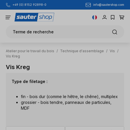
info@sautershop.com
+49 (0) 8152 92898-0
Passer au contenu principal
Terme de recherche
Atelier pour le travail du bois
/
Technique d'assemblage
/
Vis
/
Vis Kreg
Vis Kreg
Type de filetage :
fin - bois dur (comme le hêtre, le chêne), multiplex
grossier - bois tendre, panneaux de particules,
MDF