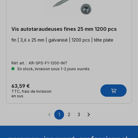
Vis autotaraudeuses fines 25 mm 1200 pcs
fin | 3,6 x 25 mm | galvanisé | 1200 pcs | tête plate
Réf. art. :
KR-SPS-F1-1200-INT
En stock, livraison sous 1-2 jours ouvrés
63,59 €
TTC, frais de livraison
en sus
1
2
3
Page
Page
Page