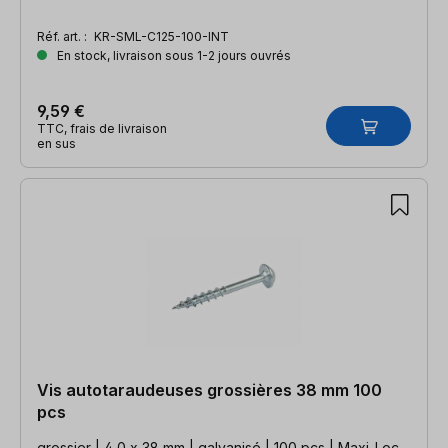
Réf. art. :
KR-SML-C125-100-INT
En stock, livraison sous 1-2 jours ouvrés
9,59 €
TTC, frais de livraison
en sus
Vis autotaraudeuses grossières 38 mm 100
pcs
grossier | 4,0 x 38 mm | galvanisé | 100 pcs | Maxi-Loc