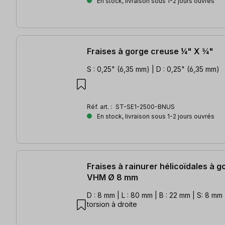
En stock, livraison sous 1-2 jours ouvrés
Fraises à gorge creuse ¼" X ¾"
S : 0,25" (6,35 mm) | D : 0,25" (6,35 mm)
Réf. art. :
ST-SE1-2500-BNUS
En stock, livraison sous 1-2 jours ouvrés
Fraises à rainurer hélicoïdales à 
VHM Ø 8 mm
D : 8 mm | L : 80 mm | B : 22 mm | S: 8 mm |
torsion à droite