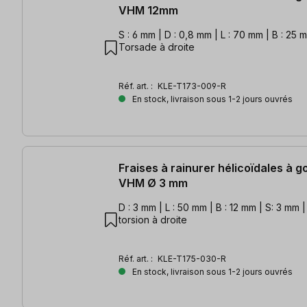
VHM 12mm
S : 6 mm | D : 0,8 mm | L : 70 mm | B : 25 
Torsade à droite
Réf. art. :
KLE-T173-009-R
En stock, livraison sous 1-2 jours ouvrés
Fraises à rainurer hélicoïdales à 
VHM Ø 3 mm
D : 3 mm | L : 50 mm | B : 12 mm | S: 3 mm | 
torsion à droite
Réf. art. :
KLE-T175-030-R
En stock, livraison sous 1-2 jours ouvrés