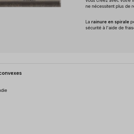
vous créez avec votre 
ne nécessitent plus de re
La
rainure en spirale
pe
sécurité à l'aide de frai
 convexes
ndie