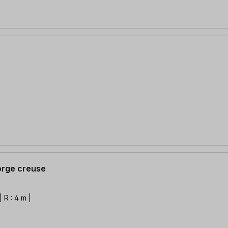
gorge creuse
 R : 4 m |