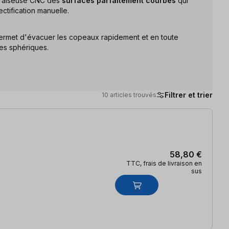
fraiseuse CNC des
surfaces parfaitement courbes
qui
ctification manuelle.
rmet d'évacuer les copeaux rapidement et en toute
ses sphériques.
Filtrer et trier
10 articles trouvés
58,80 €
TTC, frais de livraison en
sus