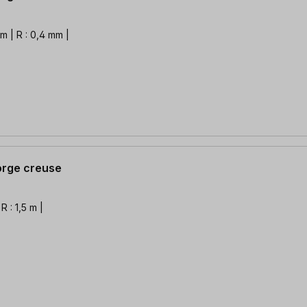
mm | R : 0,4 mm |
gorge creuse
R : 1,5 m |