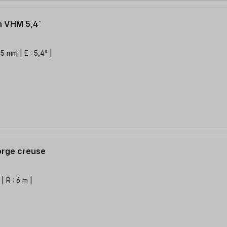
 VHM 5,4 ̊
5 mm | E : 5,4° |
gorge creuse
| R : 6 m |