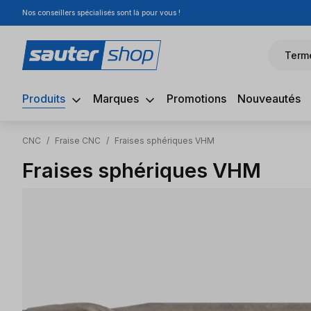
Nos conseillers spécialisés sont là pour vous !
sser au contenu principal
Passer à la recherche
Passer à la navigation principale
Term
Produits
Marques
Promotions
Nouveautés
CNC
/
Fraise CNC
/
Fraises sphériques VHM
Fraises sphériques VHM