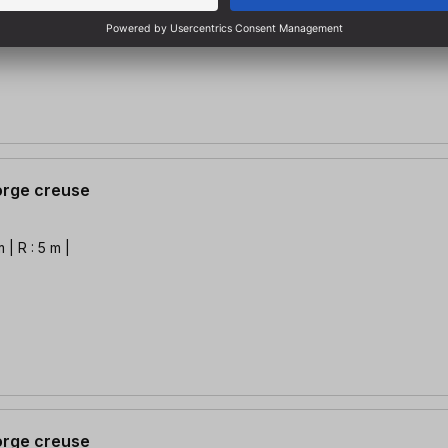
gorge creuse
 | R : 5 m |
gorge creuse