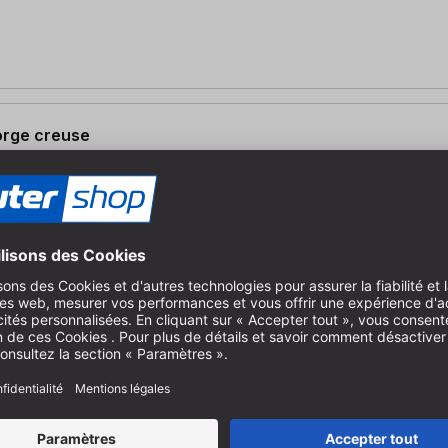
gorge creuse
 R : 2 m | torsion
gorge creuse
 torsion à droite