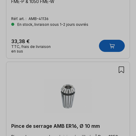
FME-P & 1050 FME-W
Réf. art. :
AMB-41136
En stock, livraison sous 1-2 jours ouvrés
33,38 €
TTC, frais de livraison
en sus
Pince de serrage AMB ER16, Ø 10 mm