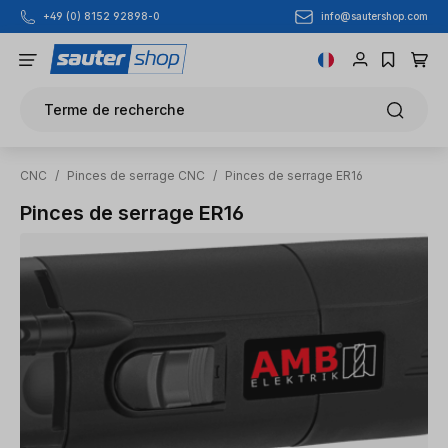
info@sautershop.com
+49 (0) 8152 92898-0
Passer au contenu principal
Terme de recherche
CNC
/
Pinces de serrage CNC
/
Pinces de serrage ER16
Pinces de serrage ER16