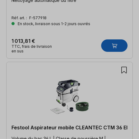
Nettoyage automatique du filtre
Réf. art. :
F-577918
En stock, livraison sous 1-2 jours ouvrés
1 013,81 €
TTC, frais de livraison
en sus
Festool Aspirateur mobile CLEANTEC CTM 36 EI
Volume du bac 36 L | Classe de poussière M |