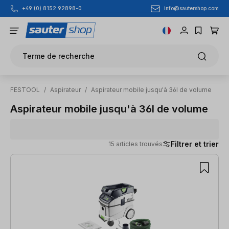
info@sautershop.com
+49 (0) 8152 92898-0
Passer au contenu principal
Terme de recherche
FESTOOL
/
Aspirateur
/
Aspirateur mobile jusqu'à 36l de volume
Aspirateur mobile jusqu'à 36l de volume
Filtrer et trier
15 articles trouvés
15 articles trouvés