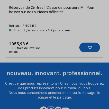
Réservoir de 26 litres | Classe de poussière M | Pour
bosser sur des surfaces délicates
Réf. art. :
F-578159
En stock, livraison sous 1-2 jours ouvrés
1 055,93 €
TTC, frais de livraison
en sus
nouveau. innovant. professionnel.
C'est ce que nous représentons ! Chez nous, vous trouverez
des produits innovants pour le travail du bois.
Nous nous concentrons principalement sur le fraisage, le
sciage et le perçage.