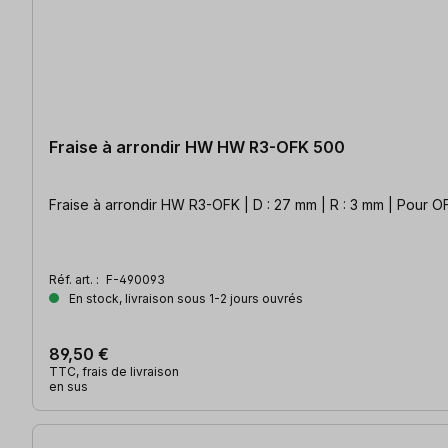
Fraise à arrondir HW HW R3-OFK 500
Fraise à arrondir HW R3-OFK | D : 27 mm | R : 3 mm | Pour 
Réf. art. :
F-490093
En stock, livraison sous 1-2 jours ouvrés
89,50 €
TTC, frais de livraison
en sus