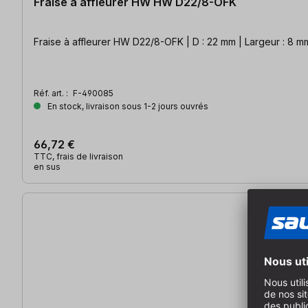
Fraise à affleurer HW HW D22/8-OFK
Fraise à affleurer HW D22/8-OFK | D : 22 mm | Largeur : 8 
Réf. art. :
F-490085
En stock, livraison sous 1-2 jours ouvrés
66,72 €
TTC, frais de livraison
en sus