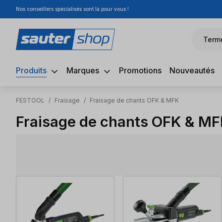
Nos conseillers spécialisés sont là pour vous !
sser au contenu principal
Passer à la recherche
Passer à la navigation principale
Term
Produits
Marques
Promotions
Nouveautés
FESTOOL
/
Fraisage
/
Fraisage de chants OFK & MFK
Fraisage de chants OFK & M