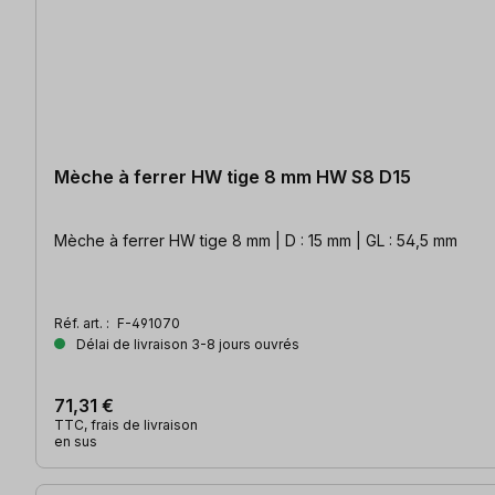
Mèche à ferrer HW tige 8 mm HW S8 D15
Mèche à ferrer HW tige 8 mm | D : 15 mm | GL : 54,5 mm
Réf. art. :
F-491070
Délai de livraison 3-8 jours ouvrés
71,31 €
TTC, frais de livraison
en sus