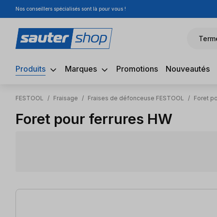
Nos conseillers spécialisés sont là pour vous !
sser au contenu principal
Passer à la recherche
Passer à la navigation principale
Term
Produits
Marques
Promotions
Nouveautés
FESTOOL
/
Fraisage
/
Fraises de défonceuse FESTOOL
/
Foret p
Foret pour ferrures HW
2 articles trouvés