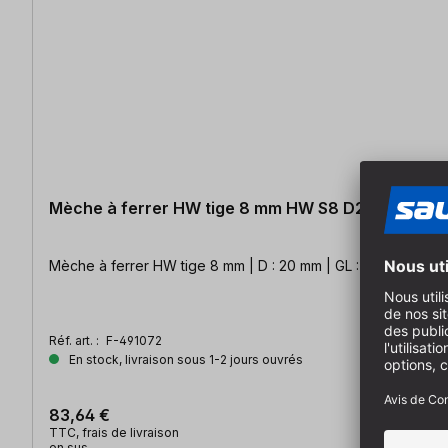
Mèche à ferrer HW tige 8 mm HW S8 D20
Mèche à ferrer HW tige 8 mm | D : 20 mm | GL : 54,5 mm
Réf. art. :
F-491072
En stock, livraison sous 1-2 jours ouvrés
83,64 €
TTC, frais de livraison
en sus