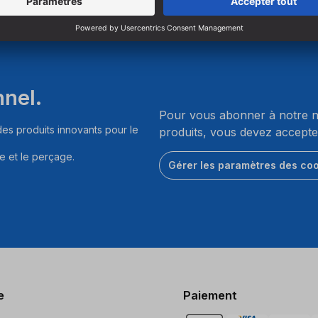
nnel.
Pour vous abonner à notre ne
es produits innovants pour le
produits, vous devez accepte
e et le perçage.
Gérer les paramètres des co
e
Paiement