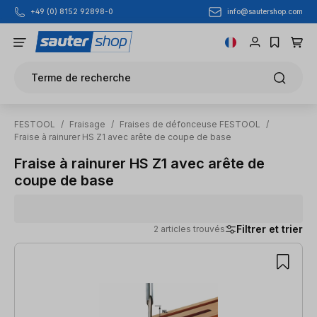
info@sautershop.com
+49 (0) 8152 92898-0
Passer au contenu principal
Terme de recherche
FESTOOL
/
Fraisage
/
Fraises de défonceuse FESTOOL
/
Fraise à rainurer HS Z1 avec arête de coupe de base
Fraise à rainurer HS Z1 avec arête de
coupe de base
Filtrer et trier
2 articles trouvés
2 articles trouvés