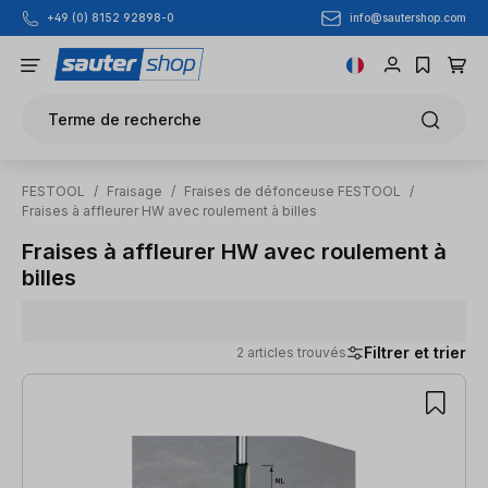
info@sautershop.com
+49 (0) 8152 92898-0
Passer au contenu principal
Terme de recherche
FESTOOL
/
Fraisage
/
Fraises de défonceuse FESTOOL
/
Fraises à affleurer HW avec roulement à billes
Fraises à affleurer HW avec roulement à
billes
Filtrer et trier
2 articles trouvés
2 articles trouvés