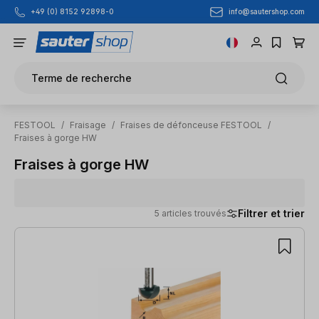
info@sautershop.com
+49 (0) 8152 92898-0
Passer au contenu principal
Terme de recherche
FESTOOL
/
Fraisage
/
Fraises de défonceuse FESTOOL
/
Fraises à gorge HW
Fraises à gorge HW
Filtrer et trier
5 articles trouvés
5 articles trouvés