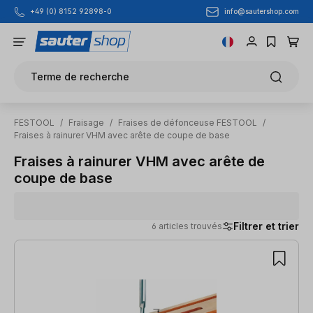
info@sautershop.com
+49 (0) 8152 92898-0
Passer au contenu principal
Terme de recherche
FESTOOL
/
Fraisage
/
Fraises de défonceuse FESTOOL
/
Fraises à rainurer VHM avec arête de coupe de base
Fraises à rainurer VHM avec arête de
coupe de base
Filtrer et trier
6 articles trouvés
6 articles trouvés