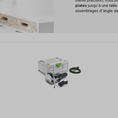
même précision, vous p
plates
jusqu'à une taill
assemblages d'angle dans