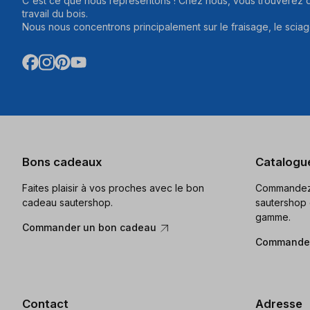
C'est ce que nous représentons ! Chez nous, vous trouverez d
travail du bois.
Nous nous concentrons principalement sur le fraisage, le sciag
Bons cadeaux
Catalogu
Faites plaisir à vos proches avec le bon
Commandez 
cadeau sautershop.
sautershop 
gamme.
Commander un bon cadeau
Commander
Contact
Adresse