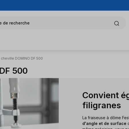
e de recherche
à cheville DOMINO DF 500
 DF 500
Convient é
filigranes
La fraiseuse à dôme Fest
d'angle et de surface
d