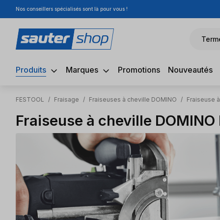
Nos conseillers spécialisés sont là pour vous !
sser au contenu principal
Passer à la recherche
Passer à la navigation principale
Term
Produits
Marques
Promotions
Nouveautés
FESTOOL
/
Fraisage
/
Fraiseuses à cheville DOMINO
/
Fraiseuse 
Fraiseuse à cheville DOMINO