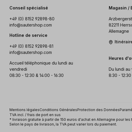
Conseil spécialisé
Magasin / 
+49 (0) 8152 92898-80
Arzbergerst
info@sautershop.com
82211 Herrs
Allemagne
Hotline de service
Itinérai
+49 (0) 8152 92898-81
info@sautershop.com
Heures d'o
Accueil téléphonique du lundi au
vendredi
Du lundi au
08:30 - 12:30 & 14:00 - 16:30
8:30 - 12:30
Mentions légales
Conditions Générales
Protection des Données
Paramè
TVA incl. / frais de port en sus
* livraison gratuite à partir de 150 euros d'achat en Allemagne pour les 
Selon le pays de livraison, la TVA peut varier lors du paiement.