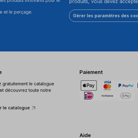
es produits innovants pour le
produits, vous devez accepte
e et le perçage.
Gérer les paramètres des co
e
Paiement
gratuitement le catalogue
et découvrez toute notre
 le catalogue
Aide