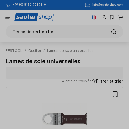
info@sautershop.com
+49 (0) 8152 92898-0
Passer au contenu principal
Terme de recherche
FESTOOL
/
Osciller
/
Lames de scie universelles
Lames de scie universelles
Filtrer et trier
4 articles trouvés
4 articles trouvés