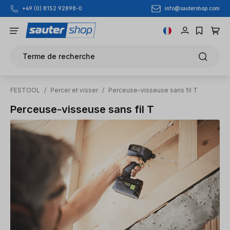
info@sautershop.com
+49 (0) 8152 92898-0
Passer au contenu principal
Terme de recherche
FESTOOL
/
Percer et visser
/
Perceuse-visseuse sans fil T
Perceuse-visseuse sans fil T