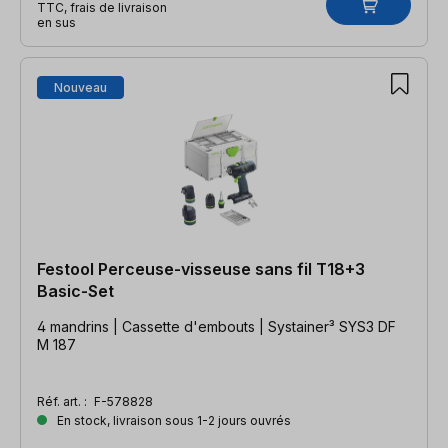
TTC, frais de livraison
en sus
Nouveau
Festool Perceuse-visseuse sans fil T18+3
Basic-Set
4 mandrins | Cassette d'embouts | Systainer³ SYS3 DF
M 187
Réf. art. :
F-578828
En stock, livraison sous 1-2 jours ouvrés