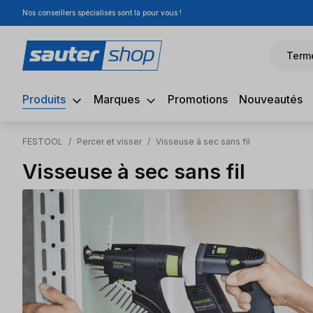
Nos conseillers spécialisés sont là pour vous !
sser au contenu principal
Passer à la recherche
Passer à la navigation principale
Term
Produits
Marques
Promotions
Nouveautés
FESTOOL
/
Percer et visser
/
Visseuse à sec sans fil
Visseuse à sec sans fil