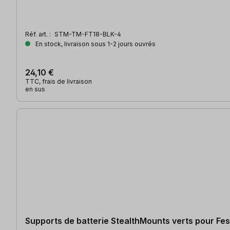
Réf. art. :
STM-TM-FT18-BLK-4
En stock, livraison sous 1-2 jours ouvrés
24,10 €
TTC, frais de livraison
en sus
Supports de batterie StealthMounts verts pour Fest