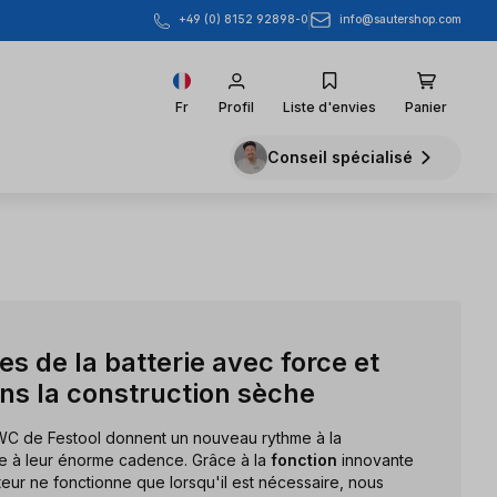
info@sautershop.com
+49 (0) 8152 92898-0
Fr
Profil
Liste d'envies
Panier
Conseil spécialisé
es de la batterie avec force et
s la construction sèche
DWC de Festool donnent un nouveau rythme à la
e à leur énorme cadence. Grâce à la
fonction
innovante
teur ne fonctionne que lorsqu'il est nécessaire, nous