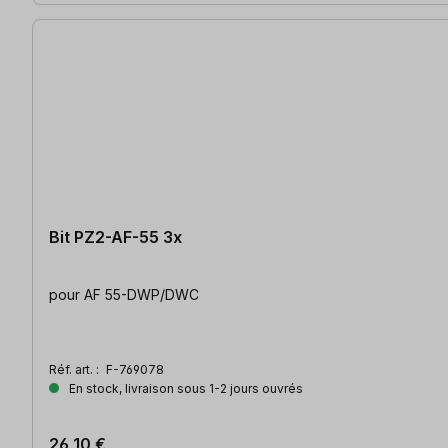
Bit PZ2-AF-55 3x
pour AF 55-DWP/DWC
Réf. art. :
F-769078
En stock, livraison sous 1-2 jours ouvrés
26,10 €