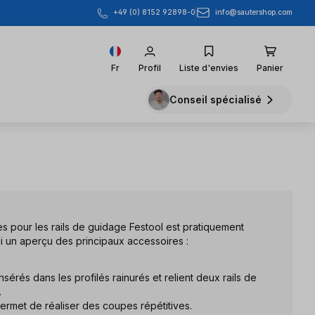
info@sautershop.com
+49 (0) 8152 92898-0
Fr
Profil
Liste d'envies
Panier
Conseil spécialisé
s pour les rails de guidage Festool est pratiquement
ici un aperçu des principaux accessoires :
insérés dans les profilés rainurés et relient deux rails de
.
ermet de réaliser des coupes répétitives.