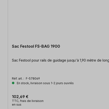
Sac Festool FS-BAG 1900
Sac Festool pour rails de guidage jusqu'à 1,90 mètre de long
Réf. art. :
F-578069
En stock, livraison sous 1-2 jours ouvrés
102,69 €
TTC, frais de livraison
en sus