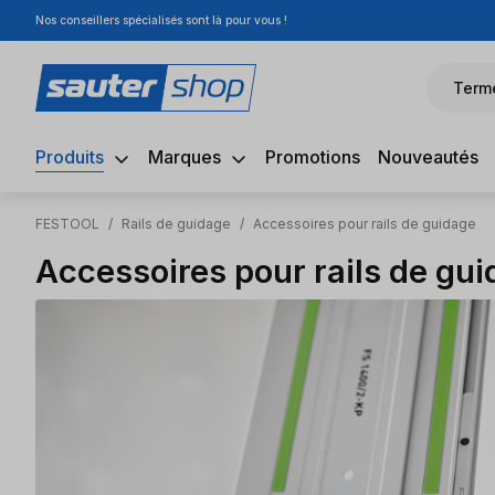
Nos conseillers spécialisés sont là pour vous !
sser au contenu principal
Passer à la recherche
Passer à la navigation principale
Term
Produits
Marques
Promotions
Nouveautés
FESTOOL
/
Rails de guidage
/
Accessoires pour rails de guidage
Accessoires pour rails de gu