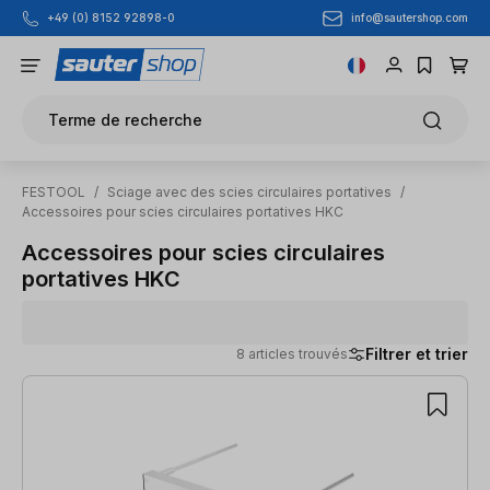
info@sautershop.com
+49 (0) 8152 92898-0
Passer au contenu principal
Terme de recherche
FESTOOL
/
Sciage avec des scies circulaires portatives
/
Accessoires pour scies circulaires portatives HKC
Accessoires pour scies circulaires
portatives HKC
Filtrer et trier
8 articles trouvés
8 articles trouvés