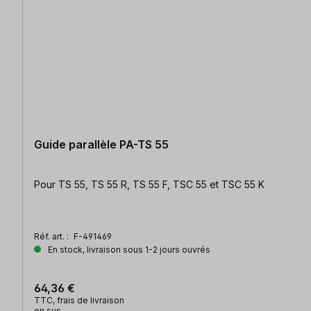
Guide parallèle PA-TS 55
Pour TS 55, TS 55 R, TS 55 F, TSC 55 et TSC 55 K
Réf. art. :
F-491469
En stock, livraison sous 1-2 jours ouvrés
64,36 €
TTC, frais de livraison
en sus