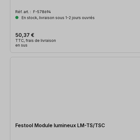
Réf. art. :
F-578694
En stock, livraison sous 1-2 jours ouvrés
50,37 €
TTC, frais de livraison
en sus
Festool Module lumineux LM-TS/TSC