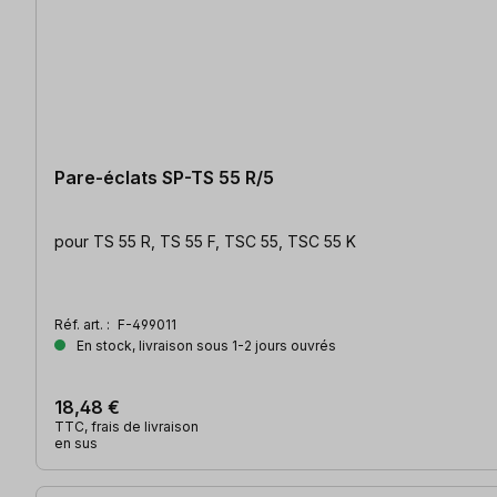
Pare-éclats SP-TS 55 R/5
pour TS 55 R, TS 55 F, TSC 55, TSC 55 K
Réf. art. :
F-499011
En stock, livraison sous 1-2 jours ouvrés
18,48 €
TTC, frais de livraison
en sus