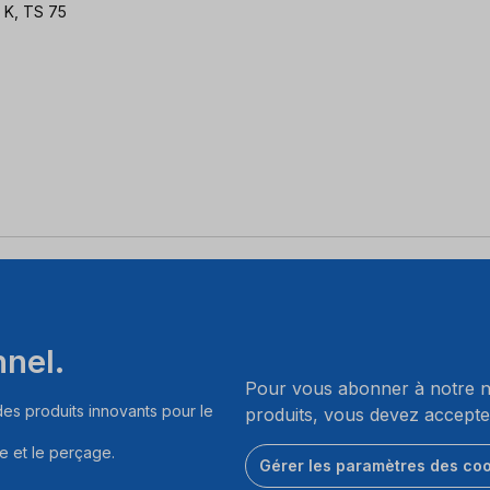
 K, TS 75
nnel.
Pour vous abonner à notre ne
es produits innovants pour le
produits, vous devez accepte
e et le perçage.
Gérer les paramètres des co