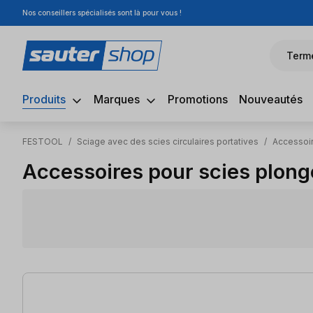
Nos conseillers spécialisés sont là pour vous !
sser au contenu principal
Passer à la recherche
Passer à la navigation principale
Term
Produits
Marques
Promotions
Nouveautés
FESTOOL
/
Sciage avec des scies circulaires portatives
/
Accessoir
Accessoires pour scies plong
6 articles trouvés