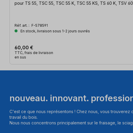
pour TS 55, TSC 55, TSC 55 K, TSC 55 KS, TS 60 K, TSV 60
Réf. art. :
F-578591
En stock, livraison sous 1-2 jours ouvrés
60,00 €
TTC, frais de livraison
en sus
nouveau. innovant. professio
C'est ce que nous représentons ! Chez nous, vous trouverez d
travail du bois.
Nous nous concentrons principalement sur le fraisage, le sciag