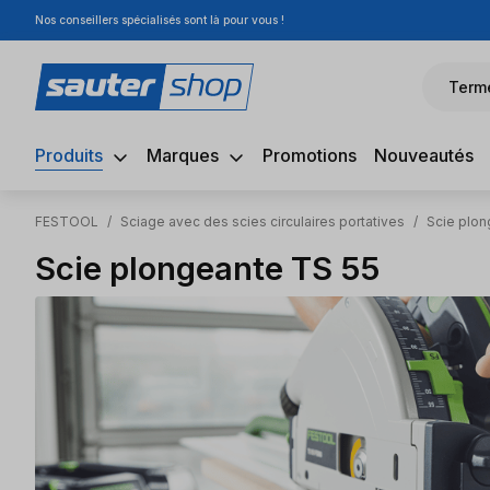
Nos conseillers spécialisés sont là pour vous !
sser au contenu principal
Passer à la recherche
Passer à la navigation principale
Term
Produits
Marques
Promotions
Nouveautés
FESTOOL
/
Sciage avec des scies circulaires portatives
/
Scie plon
Scie plongeante TS 55