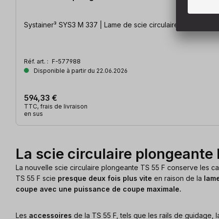
Systainer³ SYS3 M 337 | Lame de scie circulaire HW 160x
Réf. art. :
F-577988
Disponible à partir du 22.06.2026
594,33 €
TTC, frais de livraison
en sus
La scie circulaire plongeante
La nouvelle scie circulaire plongeante TS 55 F conserve les ca
TS 55 F scie
presque deux fois plus vite
en raison de la
lame
coupe avec une puissance de coupe maximale.
Les
accessoires
de la TS 55 F, tels que les rails de guidage, l