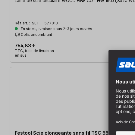
Lame de scie circulaire WOOD FINE CUT HW 160x1,8x20 WD42 |
Réf. art. :
SET-F-577010
En stock, livraison sous 2-3 jours ouvrés
Colis encombrant
764,83 €
TTC, frais de livraison
en sus
Festool Scie plongeante sans fil TSC 55 KSEB-Basi