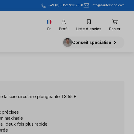
info@sautershop.com
+49 (0) 8152 92898-0
Fr
Profil
Liste d'envies
Panier
Conseil spécialisé
la scie circulaire plongeante TS 55 F :
 précises
ion maximale
ail deux fois plus rapide
orée