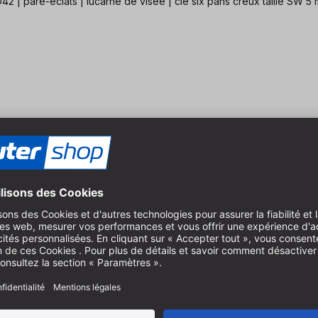
 pare-éclats | lucarne de visée | clé six pans creux taille SW 5 
c