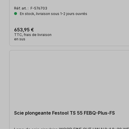
Réf. art. :
F-576703
En stock, livraison sous 1-2 jours ouvrés
653,95 €
TTC, frais de livraison
en sus
Scie plongeante Festool TS 55 FEBQ-Plus-FS