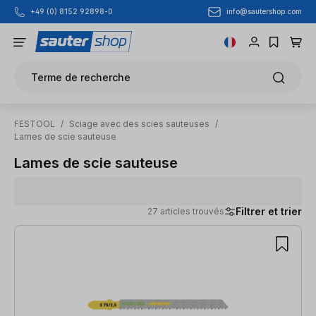
info@sautershop.com
+49 (0) 8152 92898-0
Passer au contenu principal
Terme de recherche
FESTOOL
/
Sciage avec des scies sauteuses
/
Lames de scie sauteuse
Lames de scie sauteuse
Filtrer et trier
27 articles trouvés
27 articles trouvés