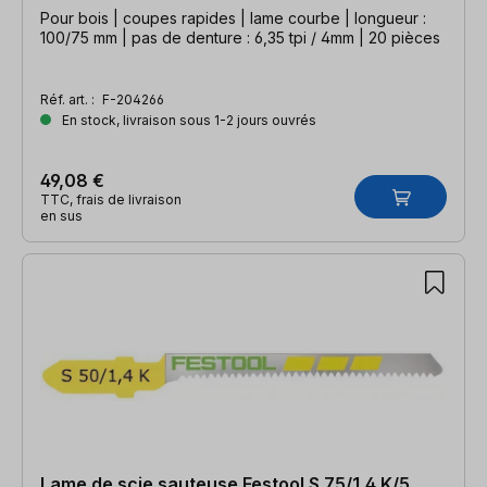
Pour bois | coupes rapides | lame courbe | longueur :
100/75 mm | pas de denture : 6,35 tpi / 4mm | 20 pièces
Réf. art. :
F-204266
En stock, livraison sous 1-2 jours ouvrés
49,08 €
TTC, frais de livraison
en sus
Lame de scie sauteuse Festool S 75/1,4 K/5