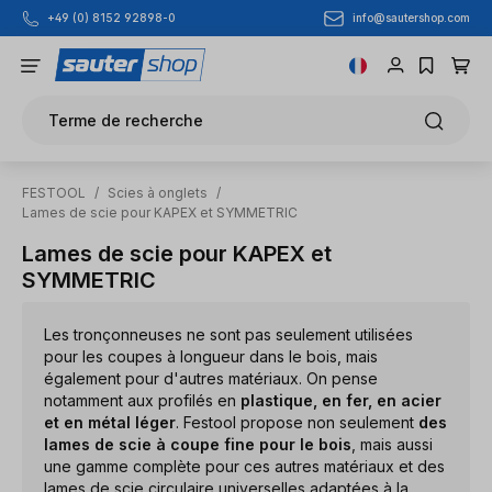
info@sautershop.com
+49 (0) 8152 92898-0
Passer au contenu principal
Terme de recherche
FESTOOL
/
Scies à onglets
/
Lames de scie pour KAPEX et SYMMETRIC
Lames de scie pour KAPEX et
SYMMETRIC
Les tronçonneuses ne sont pas seulement utilisées
pour les coupes à longueur dans le bois, mais
également pour d'autres matériaux. On pense
notamment aux profilés en
plastique, en fer, en acier
et en métal léger
. Festool propose non seulement
des
lames de scie à coupe fine pour le bois
, mais aussi
une gamme complète pour ces autres matériaux et des
lames de scie circulaire universelles adaptées à la