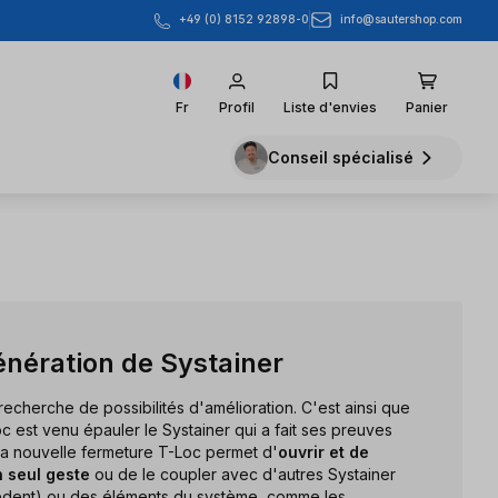
info@sautershop.com
+49 (0) 8152 92898-0
Fr
Profil
Liste d'envies
Panier
Conseil spécialisé
énération de Systainer
 recherche de possibilités d'amélioration. C'est ainsi que
oc est venu épauler le Systainer qui a fait ses preuves
a nouvelle fermeture T-Loc permet d'
ouvrir et de
 seul geste
ou de le coupler avec d'autres Systainer
dent) ou des éléments du système, comme les