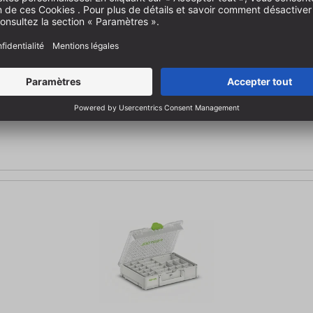
96 x 296 x 89 mm | Dimensions intérieures (L x l x H) 389 x 246 x 60