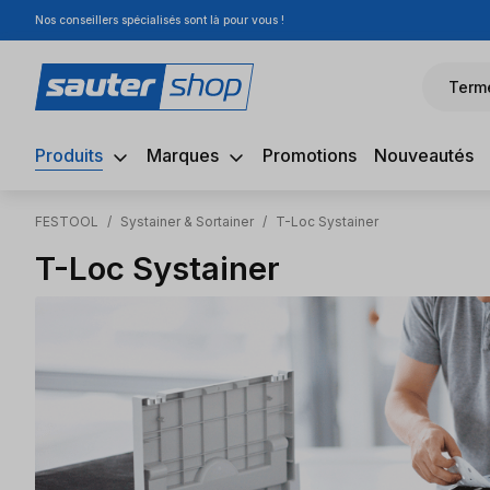
Nos conseillers spécialisés sont là pour vous !
sser au contenu principal
Passer à la recherche
Passer à la navigation principale
Term
Produits
Marques
Promotions
Nouveautés
FESTOOL
/
Systainer & Sortainer
/
T-Loc Systainer
T-Loc Systainer