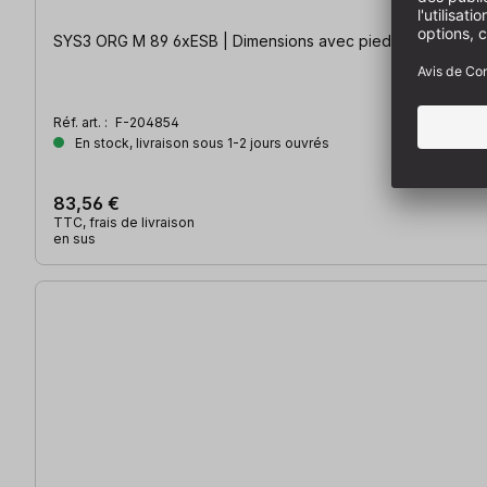
SYS3 ORG M 89 6xESB | Dimensions avec pieds (L x l x H) : 3
Réf. art. :
F-204854
En stock, livraison sous 1-2 jours ouvrés
83,56 €
TTC, frais de livraison
en sus