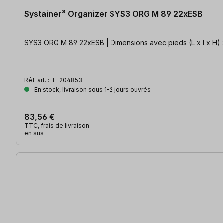
Systainer³ Organizer SYS3 ORG M 89 22xESB
SYS3 ORG M 89 22xESB | Dimensions avec pieds (L x l x H) : 
Réf. art. :
F-204853
En stock, livraison sous 1-2 jours ouvrés
83,56 €
TTC, frais de livraison
en sus