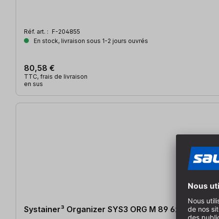
Réf. art. :
F-204855
En stock, livraison sous 1-2 jours ouvrés
80,58 €
TTC, frais de livraison
en sus
Systainer³ Organizer SYS3 ORG M 89 6xESB