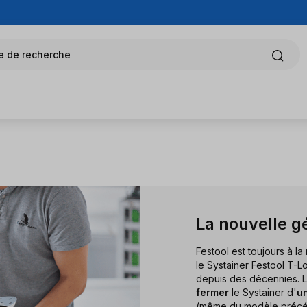
e de recherche
La nouvelle g
Festool est toujours à la
le Systainer Festool T-L
depuis des décennies. L
fermer
le Systainer d'
un
(même du modèle précé