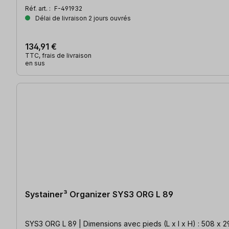
Réf. art. :
F-491932
Délai de livraison 2 jours ouvrés
134,91 €
TTC, frais de livraison
en sus
Systainer³ Organizer SYS3 ORG L 89
SYS3 ORG L 89 | Dimensions avec pieds (L x l x H) : 508 x 29