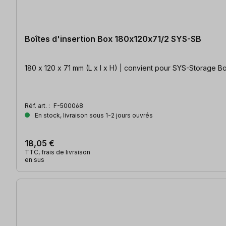
Boîtes d'insertion Box 180x120x71/2 SYS-SB
180 x 120 x 71 mm (L x l x H) | convient pour SYS-Storage 
Réf. art. :
F-500068
En stock, livraison sous 1-2 jours ouvrés
18,05 €
TTC, frais de livraison
en sus