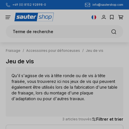
info@sautershop.com
+49 (0) 8152 92898-0
Passer au contenu principal
Terme de recherche
Fraisage
/
Accessoires pour défonceuses
/
Jeu de vis
Jeu de vis
Qu'il s'agisse de vis à tête ronde ou de vis à tête
fraisée, vous trouverez ici nos jeux de vis qui peuvent
également être utilisés lors de la fabrication d'une table
de fraisage, lors du montage d'une plaque
d'adaptation ou pour d'autres travaux.
Filtrer et trier
3 articles trouvés
3 articles trouvés