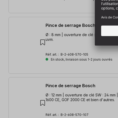
Pince de serrage Bosch
Ø : 8 mm | ouverture de clé : 24 mm | po
uvm.
Réf. art. :
B-2-608-570-105
En stock, livraison sous 1-2 jours ouvrés
Pince de serrage Bosch
Ø : 12 mm | ouverture de clé SW : 24 mm
1600 CE, GOF 2000 CE et bien d'autres.
Réf. art. :
B-2-608-570-107