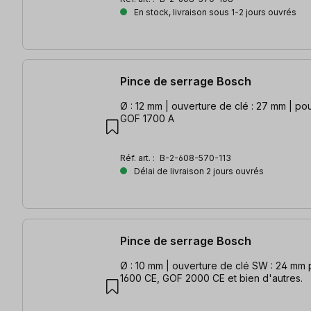
En stock, livraison sous 1-2 jours ouvrés
Pince de serrage Bosch
Ø : 12 mm | ouverture de clé : 27 mm | po
GOF 1700 A
Réf. art. :
B-2-608-570-113
Délai de livraison 2 jours ouvrés
Pince de serrage Bosch
Ø : 10 mm | ouverture de clé SW : 24 mm pour GOF/GMF
1600 CE, GOF 2000 CE et bien d'autres.