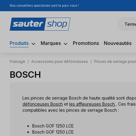
Nos conseillers spécialisés sont là pour vous !
sser au contenu principal
Passer à la recherche
Passer à la navigation principale
Term
Produits
Marques
Promotions
Nouveautés
Fraisage
/
Accessoires pour défonceuses
/
Pinces de serrage pou
BOSCH
Les pinces de serrage Bosch de haute qualité sont dispo
défonceuses Bosch
et
les affleureuses Bosch
. Ces fra
compatibles avec les pinces de serrage Bosch :
Bosch GOF 1250 LCE
Bosch GOF 1250 LCE