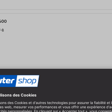
 600
V-8
 600