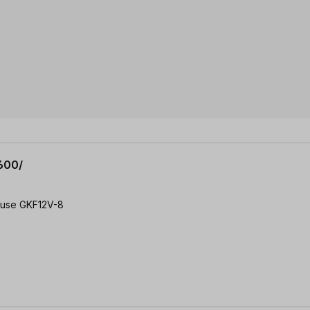
600/
euse GKF12V-8